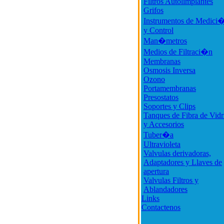
Filtros Autolimpiantes
Grifos
Instrumentos de Medici
y Control
Man�metros
Medios de Filtraci�n
Membranas
Osmosis Inversa
Ozono
Portamembranas
Presostatos
Soportes y Clips
Tanques de Fibra de Vidr
y Accesorios
Tuber�a
Ultravioleta
Valvulas derivadoras,
Adaptadores y Llaves de
apertura
Valvulas Filtros y
Ablandadores
Links
Contactenos