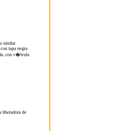
o similar
 con tapa negra
da, con v�lvula
liberadora de