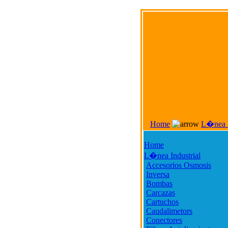
Home
L�nea I
Home
L�nea Industrial
Accesorios Osmosis
Inversa
Bombas
Carcazas
Cartuchos
Caudalimetors
Conectores