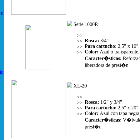
�n
Serie 1000R
>>
Rosca:
3/4"
>>
Para cartucho:
2,5" x 10" 
>>
Color:
Azul o transparente,
>>
Caracter�sticas:
Reforza
liberadora de presi�n
io
XL-20
>>
Rosca:
1/2" y 3/4"
>>
Para cartucho:
2,5" x 20"
>>
Color:
Azul con tapa negra
>>
Caracter�sticas:
V�lvula 
presi�n