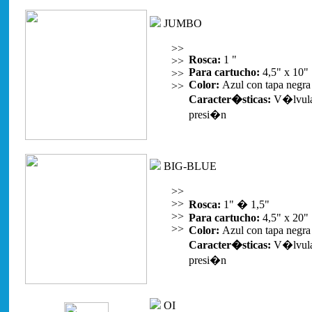
JUMBO
>>
Rosca:
1 "
>>
Para cartucho:
4,5" x 10"
>>
Color:
Azul con tapa negra
>>
Caracter�sticas:
V�lvula 
presi�n
BIG-BLUE
>>
>>
Rosca:
1" � 1,5"
>>
Para cartucho:
4,5" x 20"
>>
Color:
Azul con tapa negra
Caracter�sticas:
V�lvula 
presi�n
OI