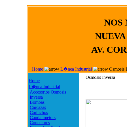
NOS
NUEVA
AV. COR
Home
L�nea Industrial
Osmosis I
Osmosis Inversa
Home
L�nea Industrial
Accesorios Osmosis
Inversa
Bombas
Carcazas
Cartuchos
Caudalimetors
Conectores