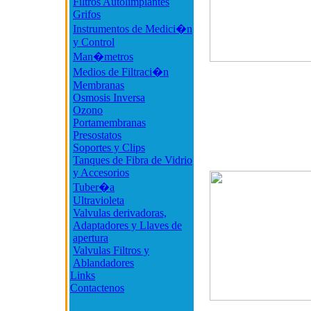
Filtros Autolimpiantes
Grifos
Instrumentos de Medici�n
y Control
Man�metros
Medios de Filtraci�n
Membranas
Osmosis Inversa
Ozono
Portamembranas
Presostatos
Soportes y Clips
Tanques de Fibra de Vidrio
y Accesorios
Tuber�a
Ultravioleta
Valvulas derivadoras,
Adaptadores y Llaves de
apertura
Valvulas Filtros y
Ablandadores
Links
Contactenos