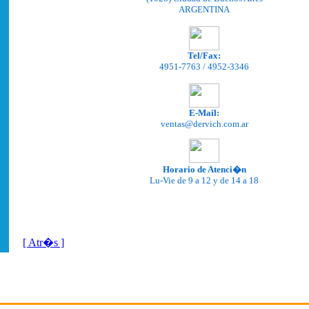
ARGENTINA
Tel/Fax:
4951-7763 / 4952-3346
E-Mail:
ventas@dervich.com.ar
Horario de Atenci�n
Lu-Vie de 9 a 12 y de 14 a 18
[ Atr�s ]