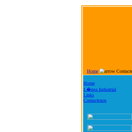
Home
Contact
Home
L�nea Industrial
Links
Contactenos